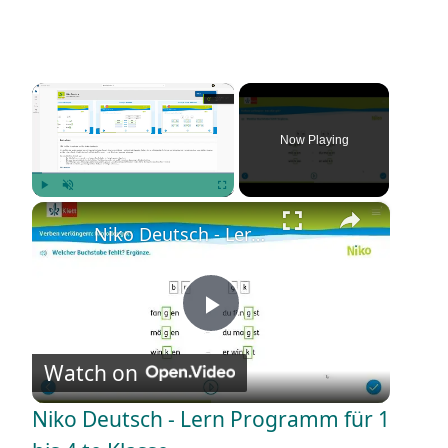
×
Now Playing
×
Play
Unmute
Fullscreen
Niko Deutsch - Lern Programm für 1 bis 4 te Klasse
P
Watch on
l
Niko Deutsch - Lern Programm für 1