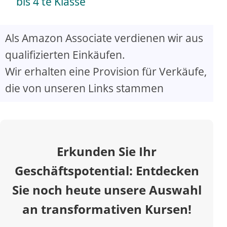
a
bis 4 te Klasse
y
Als Amazon Associate verdienen wir aus
qualifizierten Einkäufen.
V
Wir erhalten eine Provision für Verkäufe,
die von unseren Links stammen
i
d
Erkunden Sie Ihr
e
Geschäftspotential: Entdecken
o
Sie noch heute unsere Auswahl
an transformativen Kursen!