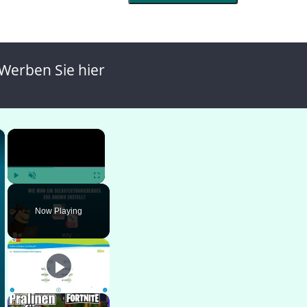
Werben Sie hier
×
×
Play
Unmute
Fullscreen
Now Playing