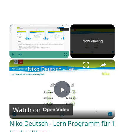
×
Now Playing
×
Play
Unmute
Fullscreen
Niko Deutsch - Lern Programm für 1 bis 4 te Klasse
P
Watch on
l
Niko Deutsch - Lern Programm für 1