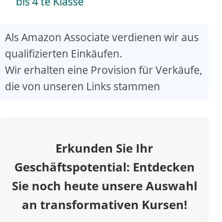
a
bis 4 te Klasse
y
Als Amazon Associate verdienen wir aus
qualifizierten Einkäufen.
V
Wir erhalten eine Provision für Verkäufe,
die von unseren Links stammen
i
d
Erkunden Sie Ihr
e
Geschäftspotential: Entdecken
o
Sie noch heute unsere Auswahl
an transformativen Kursen!