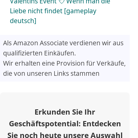
a
Valentins Event 💘 Wenn man die
Liebe nicht findet [gameplay
y
deutsch]
V
Als Amazon Associate verdienen wir aus
qualifizierten Einkäufen.
i
Wir erhalten eine Provision für Verkäufe,
d
die von unseren Links stammen
e
o
Erkunden Sie Ihr
Geschäftspotential: Entdecken
Sie noch heute unsere Auswahl