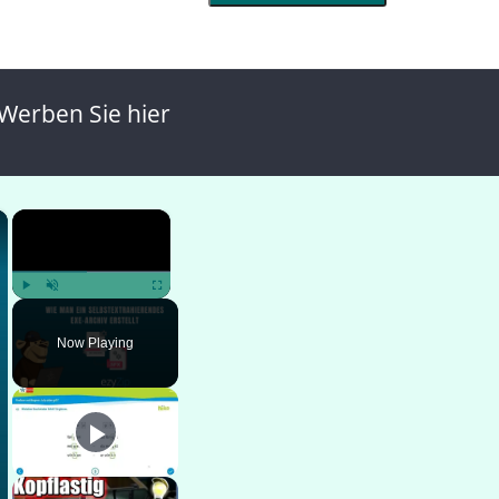
Werben Sie hier
×
×
Play
Unmute
Fullscreen
Now Playing