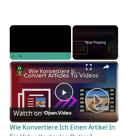
×
Now Playing
×
Play
Unmute
Fullscreen
Wie Konvertiere Ich Einen Artikel In Ein Video Kostenlos Online?
P
Watch on
l
Wie Konvertiere Ich Einen Artikel In