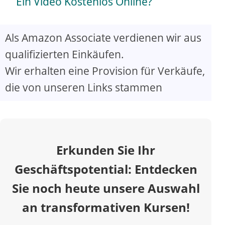
a
Ein Video Kostenlos Online?
y
Als Amazon Associate verdienen wir aus
qualifizierten Einkäufen.
V
Wir erhalten eine Provision für Verkäufe,
die von unseren Links stammen
i
d
Erkunden Sie Ihr
e
Geschäftspotential: Entdecken
o
Sie noch heute unsere Auswahl
an transformativen Kursen!