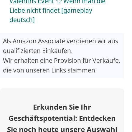
a
Valentins Event 💘 Wenn man die
Liebe nicht findet [gameplay
y
deutsch]
V
Als Amazon Associate verdienen wir aus
qualifizierten Einkäufen.
i
Wir erhalten eine Provision für Verkäufe,
d
die von unseren Links stammen
e
o
Erkunden Sie Ihr
Geschäftspotential: Entdecken
Sie noch heute unsere Auswahl