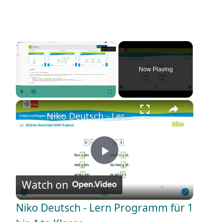
×
Now Playing
×
Play
Unmute
Fullscreen
Niko Deutsch - Lern Programm für 1 bis 4 te Klasse
P
Watch on
l
Niko Deutsch - Lern Programm für 1