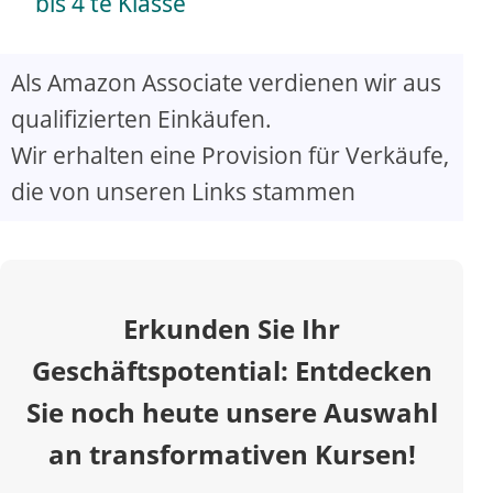
a
bis 4 te Klasse
y
Als Amazon Associate verdienen wir aus
qualifizierten Einkäufen.
V
Wir erhalten eine Provision für Verkäufe,
die von unseren Links stammen
i
d
Erkunden Sie Ihr
e
Geschäftspotential: Entdecken
o
Sie noch heute unsere Auswahl
an transformativen Kursen!