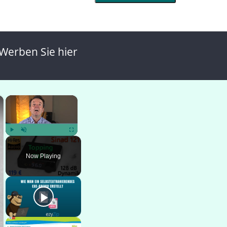
Werben Sie hier
×
×
Play
Unmute
Fullscreen
Now Playing