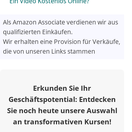
a
Ein Video Kostenlos Online?
y
Als Amazon Associate verdienen wir aus
qualifizierten Einkäufen.
V
Wir erhalten eine Provision für Verkäufe,
die von unseren Links stammen
i
d
Erkunden Sie Ihr
e
Geschäftspotential: Entdecken
o
Sie noch heute unsere Auswahl
an transformativen Kursen!