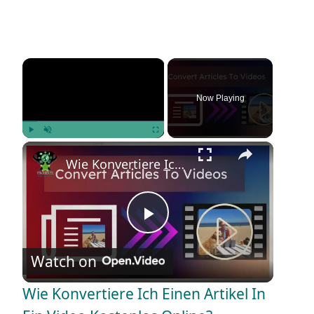
×
Now Playing
×
Play
Unmute
Fullscreen
Wie Konvertiere Ich Einen Artikel In Ein Video Kostenlos Online?
P
Watch on
l
Wie Konvertiere Ich Einen Artikel In