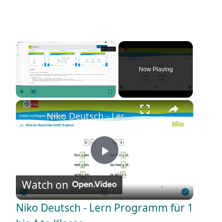
×
Now Playing
×
Play
Unmute
Fullscreen
Niko Deutsch - Lern Programm für 1 bis 4 te Klasse
P
Watch on
l
Niko Deutsch - Lern Programm für 1