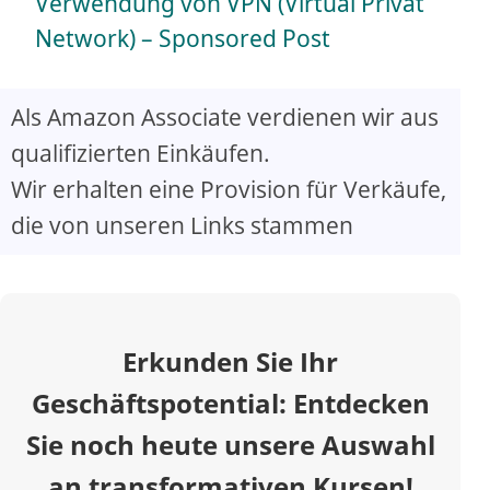
a
Verwendung von VPN (Virtual Privat
Network) – Sponsored Post
y
Als Amazon Associate verdienen wir aus
V
qualifizierten Einkäufen.
Wir erhalten eine Provision für Verkäufe,
i
die von unseren Links stammen
d
e
Erkunden Sie Ihr
o
Geschäftspotential: Entdecken
Sie noch heute unsere Auswahl
an transformativen Kursen!