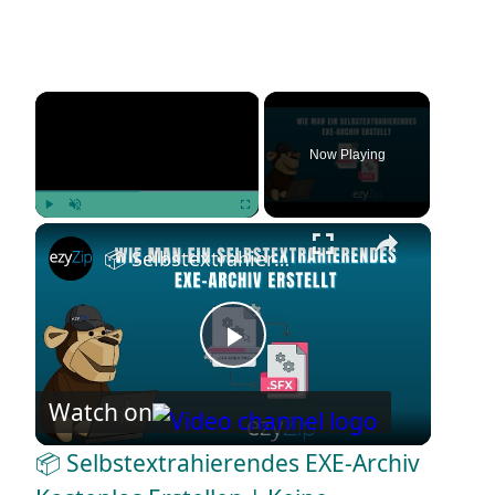
×
Now Playing
×
Play
Unmute
Fullscreen
📦 Selbstextrahierendes EXE-Archiv Kostenlos Erstellen | Keine Softwareinstallation Erforderlich
P
Watch on
l
📦 Selbstextrahierendes EXE-Archiv