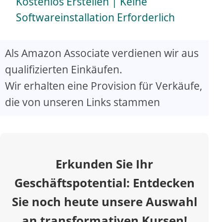
a
Kostenlos Erstellen | Keine
Softwareinstallation Erforderlich
y
Als Amazon Associate verdienen wir aus
V
qualifizierten Einkäufen.
Wir erhalten eine Provision für Verkäufe,
i
die von unseren Links stammen
d
e
Erkunden Sie Ihr
o
Geschäftspotential: Entdecken
Sie noch heute unsere Auswahl
an transformativen Kursen!