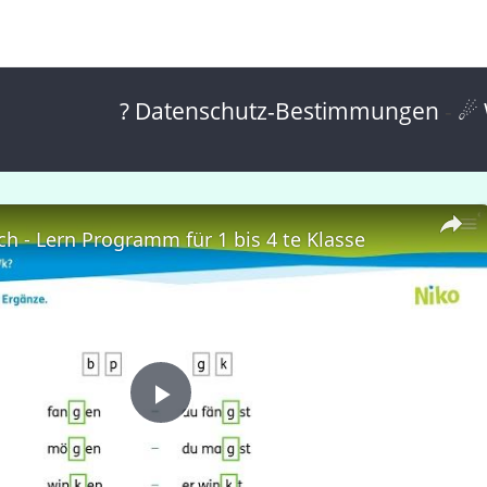
? Datenschutz-Bestimmungen
-
☄ 
h - Lern Programm für 1 bis 4 te Klasse
P