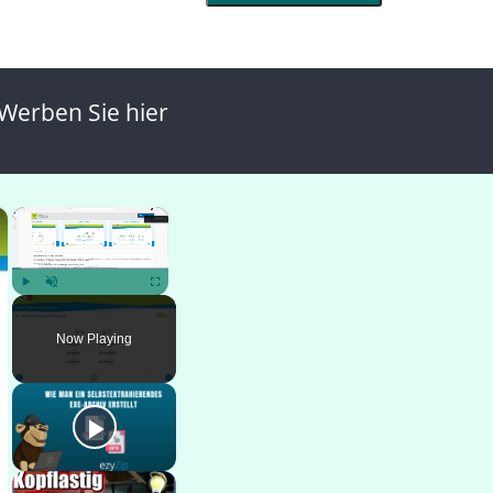
Werben Sie hier
×
×
Play
Unmute
Fullscreen
Now Playing