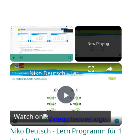
×
Now Playing
×
Play
Unmute
Fullscreen
Niko Deutsch - Lern Programm für 1 bis 4 te Klasse
P
Watch on
l
Niko Deutsch - Lern Programm für 1