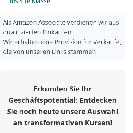
a
bis 4 te Klasse
y
Als Amazon Associate verdienen wir aus
qualifizierten Einkäufen.
V
Wir erhalten eine Provision für Verkäufe,
die von unseren Links stammen
i
d
Erkunden Sie Ihr
e
Geschäftspotential: Entdecken
o
Sie noch heute unsere Auswahl
an transformativen Kursen!