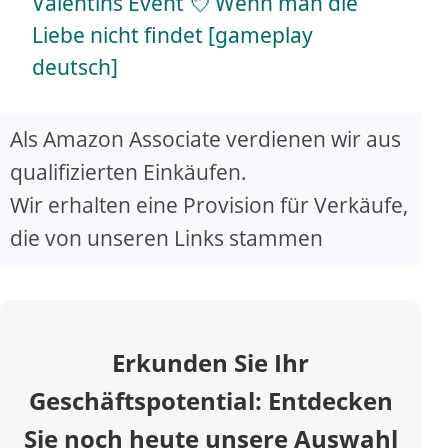
a
Valentins Event 💘 Wenn man die
Liebe nicht findet [gameplay
y
deutsch]
V
Als Amazon Associate verdienen wir aus
qualifizierten Einkäufen.
i
Wir erhalten eine Provision für Verkäufe,
d
die von unseren Links stammen
e
o
Erkunden Sie Ihr
Geschäftspotential: Entdecken
Sie noch heute unsere Auswahl