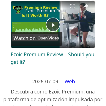
×
Play
Unmute
Fullscreen
Ezoic Premium Review – Should you get 
P
Watch on
l
Ezoic Premium Review – Should you
a
get it?
y
2026-07-09
-
Web
V
Descubra cómo Ezoic Premium, una
plataforma de optimización impulsada por
i