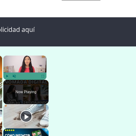
licidad aquí
×
×
Play
Unmute
Fullscreen
Now Playing