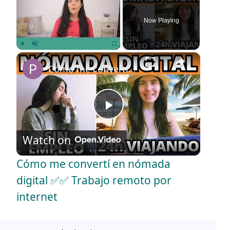
Now Playing
×
Play
Unmute
Fullscreen
Cómo me convertí en nómada digital ✅✅ Trabajo remoto por internet
P
Watch on
l
Cómo me convertí en nómada
a
digital ✅✅ Trabajo remoto por
internet
y