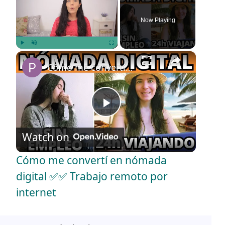
Now Playing
×
Play
Unmute
Fullscreen
Cómo me convertí en nómada digital ✅✅ Trabajo remoto por internet
P
Watch on
l
Cómo me convertí en nómada
a
digital ✅✅ Trabajo remoto por
internet
y