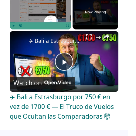
Now Playing
×
Play
Unmute
Fullscreen
✈️ Bali a Estrasburgo por 750 € en vez de 1700 € — El Truco de Vuelos que Ocultan las Comparadoras 🤯
P
Watch on
l
✈️ Bali a Estrasburgo por 750 € en
a
vez de 1700 € — El Truco de Vuelos
que Ocultan las Comparadoras 🤯
y