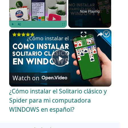
Now Playing
×
Play
Unmute
Fullscreen
¿Cómo instalar el Solitario clásico y Spider para mi computadora WINDOWS en español?
P
Watch on
l
¿Cómo instalar el Solitario clásico y
a
Spider para mi computadora
WINDOWS en español?
y