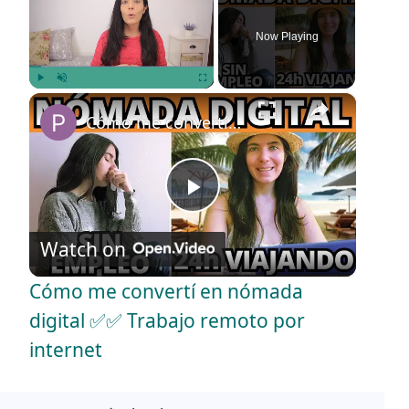
Now Playing
×
Play
Unmute
Fullscreen
Cómo me convertí en nómada digital ✅✅ Trabajo remoto por internet
P
Watch on
l
Cómo me convertí en nómada
a
digital ✅✅ Trabajo remoto por
internet
y