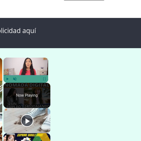
licidad aquí
×
×
Play
Unmute
Fullscreen
Now Playing