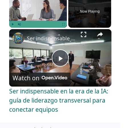
Now Playing
×
Play
Unmute
Fullscreen
Ser indispensable en la era de la IA: guía de liderazgo transversal para conectar equipos
P
Watch on
l
Ser indispensable en la era de la IA:
a
guía de liderazgo transversal para
conectar equipos
y