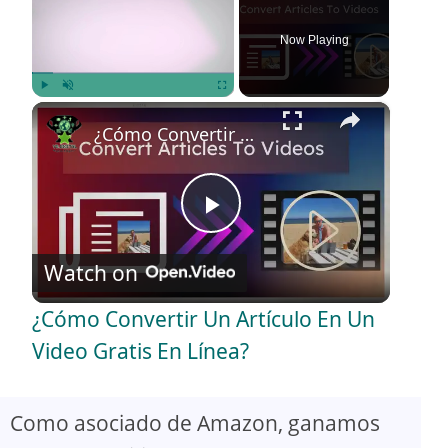
Now Playing
×
Play
Unmute
Fullscreen
¿Cómo Convertir Un Artículo En Un Video Gratis En Línea?
P
Watch on
l
¿Cómo Convertir Un Artículo En Un
a
Video Gratis En Línea?
y
Como asociado de Amazon, ganamos