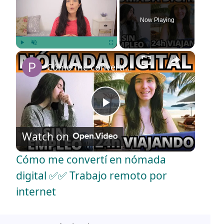
Now Playing
×
Play
Unmute
Fullscreen
Cómo me convertí en nómada digital ✅✅ Trabajo remoto por internet
P
Watch on
l
Cómo me convertí en nómada
a
digital ✅✅ Trabajo remoto por
internet
y