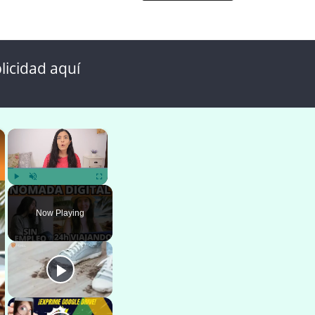
licidad aquí
×
×
Play
Unmute
Fullscreen
Now Playing