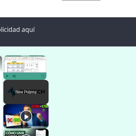
licidad aquí
×
×
Play
Unmute
Fullscreen
Now Playing