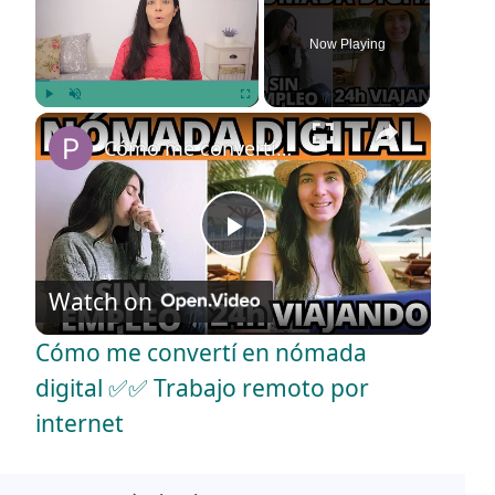
Now Playing
×
Play
Unmute
Fullscreen
Cómo me convertí en nómada digital ✅✅ Trabajo remoto por internet
P
Watch on
l
Cómo me convertí en nómada
a
digital ✅✅ Trabajo remoto por
internet
y