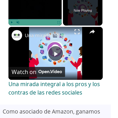
Now Playing
×
Play
Unmute
Fullscreen
Una mirada integral a los pros y los contras de las redes sociales
P
Watch on
l
Una mirada integral a los pros y los
a
contras de las redes sociales
y
Como asociado de Amazon, ganamos