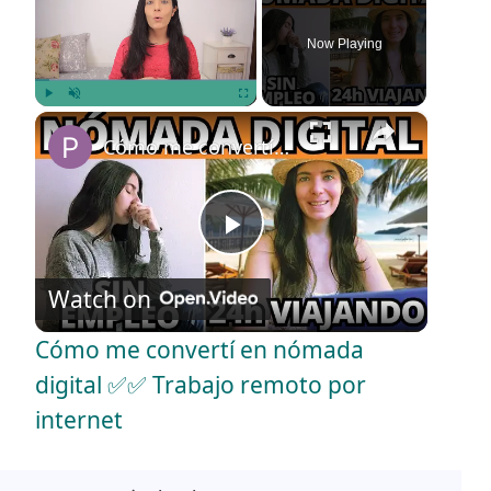
Now Playing
×
Play
Unmute
Fullscreen
Cómo me convertí en nómada digital ✅✅ Trabajo remoto por internet
P
Watch on
l
Cómo me convertí en nómada
a
digital ✅✅ Trabajo remoto por
internet
y