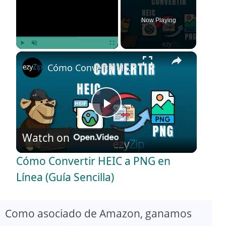
Now Playing
×
Play
Unmute
Fullscreen
Cómo Convertir HEIC a PNG en Línea (Guía Sencilla)
P
Watch on
l
Cómo Convertir HEIC a PNG en
a
Línea (Guía Sencilla)
y
Como asociado de Amazon, ganamos