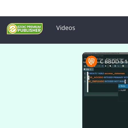
Videos
C BBDD 5 1