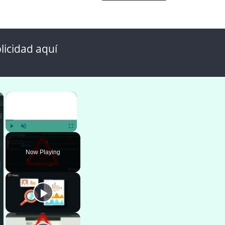
licidad aquí
×
×
Play
Unmute
Fullscreen
Now Playing