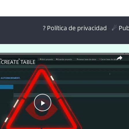
? Política de privacidad
-
☄ Pub
 CREATE TABLE
P
l