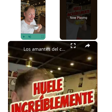
Now Playing
×
Play
Unmute
Fullscreen
Los amantes del café perderían el control aquí 🤯☕