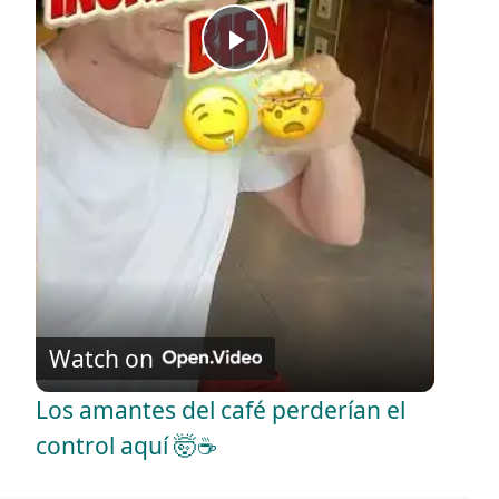
P
l
a
y
V
Watch on
i
Los amantes del café perderían el
control aquí 🤯☕
d