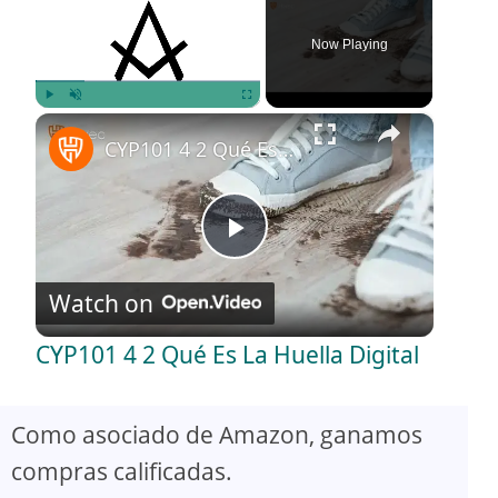
Now Playing
×
Play
Unmute
Fullscreen
CYP101 4 2 Qué Es La Huella Digital
P
Watch on
l
CYP101 4 2 Qué Es La Huella Digital
a
Como asociado de Amazon, ganamos
y
compras calificadas.