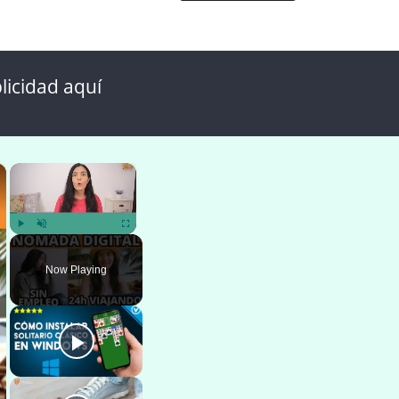
licidad aquí
×
×
Play
Unmute
Fullscreen
Now Playing