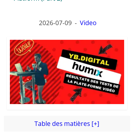
y
2026-07-09
-
Video
V
i
d
e
o
Table des matières [+]