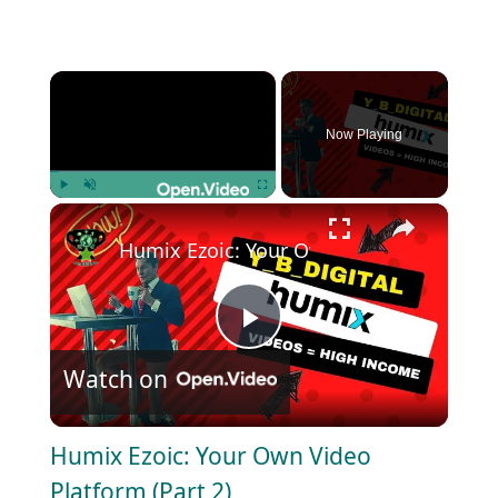
×
Now Playing
×
Play
Unmute
Fullscreen
Humix Ezoic: Your Own Video Platform (P
P
Watch on
l
Humix Ezoic: Your Own Video
a
Platform (Part 2)