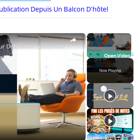
ublication Depuis Un Balcon D'hôtel
×
×
ur Débutants : Guide Complet
Play
Unmute
Fulls
Now Playing