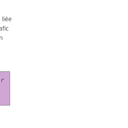
 liée
afic
en
r 