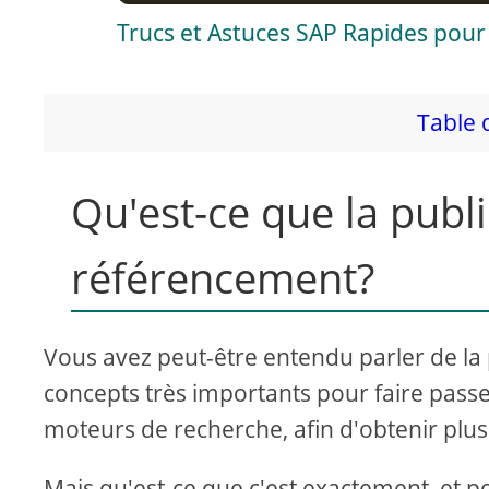
Trucs et Astuces SAP Rapides pour
y
V
Table 
i
Qu'est-ce que la publi
d
référencement?
e
Vous avez peut-être entendu parler de la 
o
concepts très importants pour faire passe
moteurs de recherche, afin d'obtenir plus
Mais qu'est-ce que c'est exactement, et p