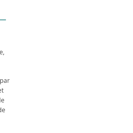
e,
 par
et
de
de