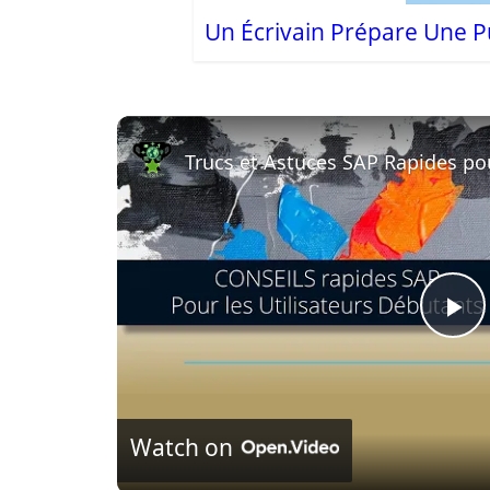
Un Écrivain Prépare Une P
Trucs et Astuces SAP Rapides po
P
l
Watch on
a