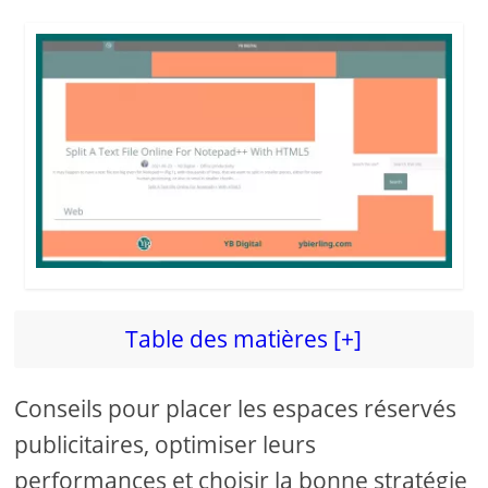
i
d
e
o
Table des matières [+]
Conseils pour placer les espaces réservés
publicitaires, optimiser leurs
performances et choisir la bonne stratégie