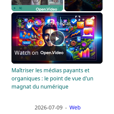
×
Play
Unmute
Fullscreen
Maîtriser les médias payants et organi
P
Watch on
l
Maîtriser les médias payants et
a
organiques : le point de vue d'un
magnat du numérique
y
V
2026-07-09
-
Web