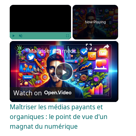
×
Now Playing
×
Play
Unmute
Fullscreen
Maîtriser les médias payants et organiques : le point de vue d'un magnat du numérique
P
Watch on
l
Maîtriser les médias payants et
a
organiques : le point de vue d'un
magnat du numérique
y