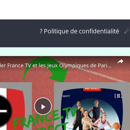
? Politique de confidentialité
-
☄
🇫🇷 Regarder France TV et les Jeux Olympiques de Paris 2024 depuis l'Étranger Gratuitement ! 📺🏅
P