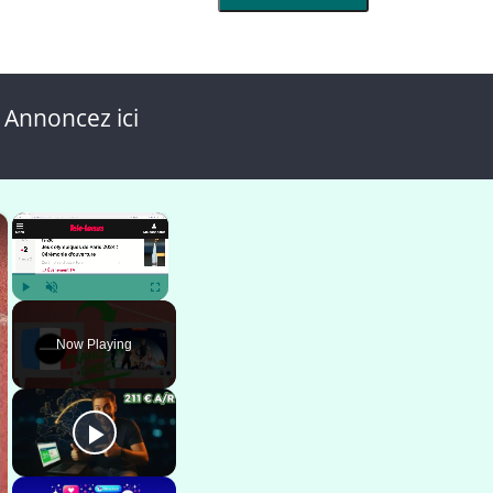
 Annoncez ici
×
×
Play
Unmute
Fullscreen
Now Playing