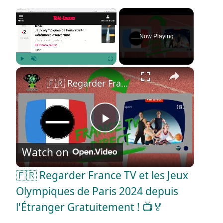
×
Now Playing
×
Play
Unmute
Fullscreen
🇫🇷 Regarder France TV et les Jeux Olympiques de Paris 2024 depuis l'Étranger Gratuitement ! 📺🏅
P
Watch on
l
🇫🇷 Regarder France TV et les Jeux
a
Olympiques de Paris 2024 depuis
l'Étranger Gratuitement ! 📺🏅
y