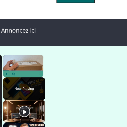
 Annoncez ici
×
×
Play
Unmute
Fullscreen
Now Playing