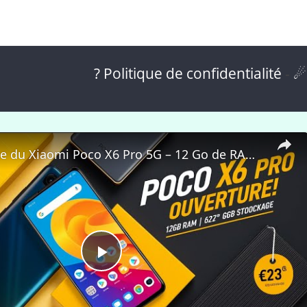
? Politique de confidentialité
-
☄
📲 Déballage du Xiaomi Poco X6 Pro 5G – 12 Go de RAM, 512 Go de stockage | Le meilleur smartphone ?
P