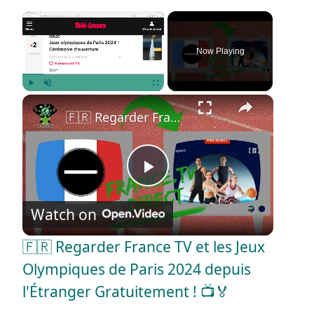
×
Now Playing
×
Play
Unmute
Fullscreen
🇫🇷 Regarder France TV et les Jeux Olympiques de Paris 2024 depuis l'Étranger Gratuitement ! 📺🏅
P
Watch on
l
🇫🇷 Regarder France TV et les Jeux
a
Olympiques de Paris 2024 depuis
l'Étranger Gratuitement ! 📺🏅
y