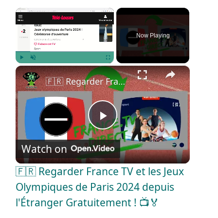
×
Now Playing
×
Play
Unmute
Fullscreen
🇫🇷 Regarder France TV et les Jeux Olympiques de Paris 2024 depuis l'Étranger Gratuitement ! 📺🏅
P
Watch on
l
🇫🇷 Regarder France TV et les Jeux
a
Olympiques de Paris 2024 depuis
l'Étranger Gratuitement ! 📺🏅
y