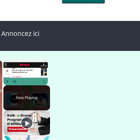
 Annoncez ici
×
×
Play
Unmute
Fullscreen
Now Playing