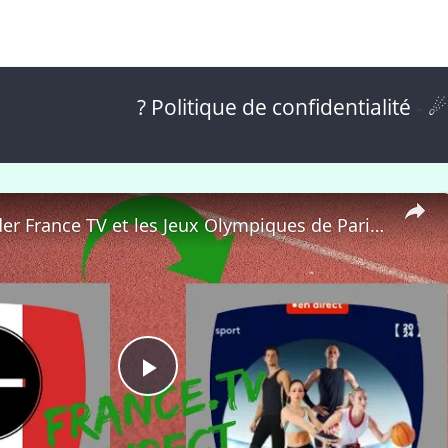
? Politique de confidentialité
-
☄
🇫🇷 Regarder France TV et les Jeux Olympiques de Paris 2024 depuis l'Étranger Gratuitement ! 📺🏅
P