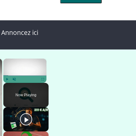
 Annoncez ici
×
×
Play
Unmute
Fullscreen
Now Playing