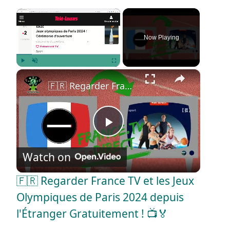
×
Now Playing
×
Play
Unmute
Fullscreen
🇫🇷 Regarder France TV et les Jeux Olympiques de Paris 2024 depuis l'Étranger Gratuitement ! 📺🏅
P
Watch on
l
🇫🇷 Regarder France TV et les Jeux
a
Olympiques de Paris 2024 depuis
l'Étranger Gratuitement ! 📺🏅
y