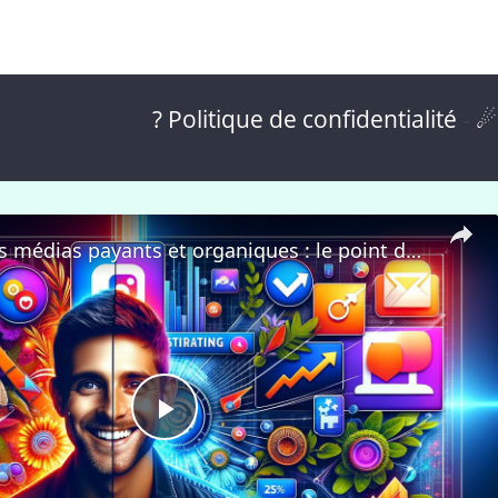
? Politique de confidentialité
-
☄
Maîtriser les médias payants et organiques : le point de vue d'un magnat du numérique
P