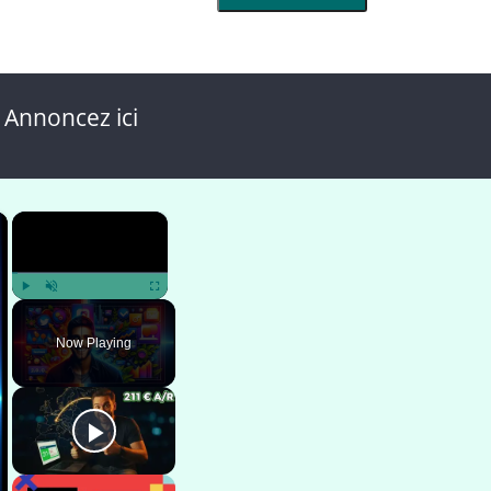
 Annoncez ici
×
×
Play
Unmute
Fullscreen
Now Playing